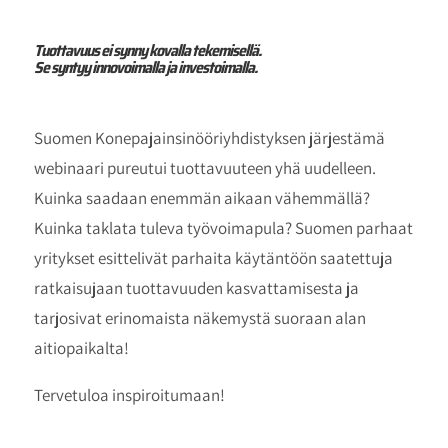
Tuottavuus ei synny kovalla tekemisellä.
Se syntyy innovoimalla ja investoimalla.
Suomen Konepajainsinööriyhdistyksen järjestämä
webinaari pureutui tuottavuuteen yhä uudelleen.
Kuinka saadaan enemmän aikaan vähemmällä?
Kuinka taklata tuleva työvoimapula? Suomen parhaat
yritykset esittelivät parhaita käytäntöön saatettuja
ratkaisujaan tuottavuuden kasvattamisesta ja
tarjosivat erinomaista näkemystä suoraan alan
aitiopaikalta!
Tervetuloa inspiroitumaan!